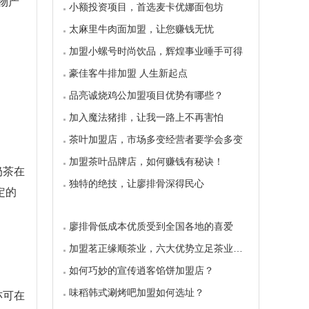
物产
小额投资项目，首选麦卡优娜面包坊
太麻里牛肉面加盟，让您赚钱无忧
加盟小螺号时尚饮品，辉煌事业唾手可得
豪佳客牛排加盟 人生新起点
品亮诚烧鸡公加盟项目优势有哪些？
加入魔法猪排，让我一路上不再害怕
茶叶加盟店，市场多变经营者要学会多变
加盟茶叶品牌店，如何赚钱有秘诀！
奶茶在
独特的绝技，让廖排骨深得民心
定的
廖排骨低成本优质受到全国各地的喜爱
加盟茗正缘顺茶业，六大优势立足茶业市场
如何巧妙的宣传逍客馅饼加盟店？
味稻韩式涮烤吧加盟如何选址？
亦可在