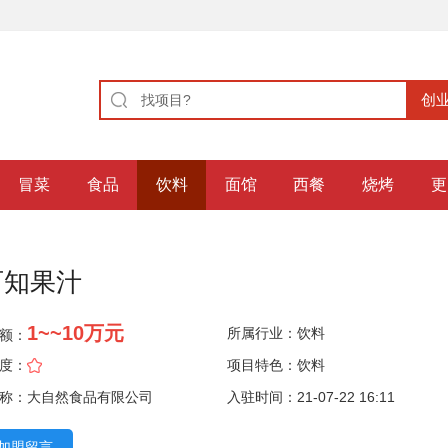
冒菜
食品
饮料
面馆
西餐
烧烤
更
百知果汁
1~~10万元
所属行业：
饮料
额：
度：
项目特色：饮料
称：大自然食品有限公司
入驻时间：21-07-22 16:11
加盟留言