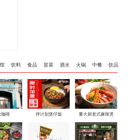
馆
饮料
食品
冒菜
酒水
火锅
中餐
饮品
欧咖啡
拌计划煲仔饭
董大厨老式麻辣烫