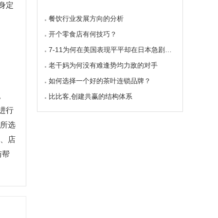
身定
餐饮行业发展方向的分析
开个零食店有何技巧？
7-11为何在美国表现平平却在日本急剧扩张
老干妈为何没有难逢势均力敌的对手
如何选择一个好的茶叶连锁品牌？
。
比比客,创建共赢的结构体系
进行
按所选
7、店
与帮