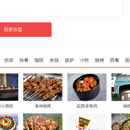
烘焙
快餐
咖啡
米线
披萨
小吃
烧烤
西餐
面
酿小酒馆
食神烧烤
皖西老母鸡
迪