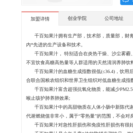
创业学院
公司地址
加盟详情
千百知果汁拥有生产部，技术部，质量部，财务
内*先进的生产设备和技术。
千百知果汁， 特别适合在炎热干燥、沙尘雾霾
不宜饮食高糖高热量等人群适用的天然清润养肺饮
千百知果汁的血糖生成指数很低(≤36.4)，
合联合国粮农组织和世界卫生组织对低血糖生成指数(
千百知果汁富含超强抗氧化物质，能减少PM2
喉止咳护肺养肺效果;
千百知果汁中的高甜物质在人体小肠中新陈代
代谢燃烧值非常小，属于“零热量”的范围，不会对
千百知果汁对急性肝损伤和免疫性肝损伤有很好