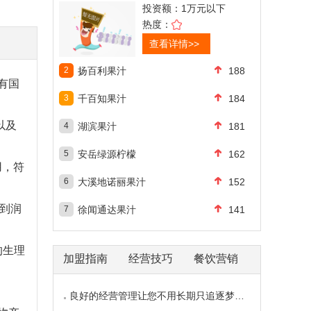
投资额：
1万元以下
热度：
查看详情>>
2
扬百利果汁
188
有国
3
千百知果汁
184
以及
4
湖滨果汁
181
5
安岳绿源柠檬
162
用，符
6
大溪地诺丽果汁
152
起到润
7
徐闻通达果汁
141
的生理
加盟指南
经营技巧
餐饮营销
良好的经营管理让您不用长期只追逐梦想的影子