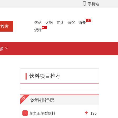
手机站
饮品
火锅
冒菜
面馆
西餐
烧烤
多
饮料项目推荐
饮料排行榜
1
刺力王刺梨饮料
195