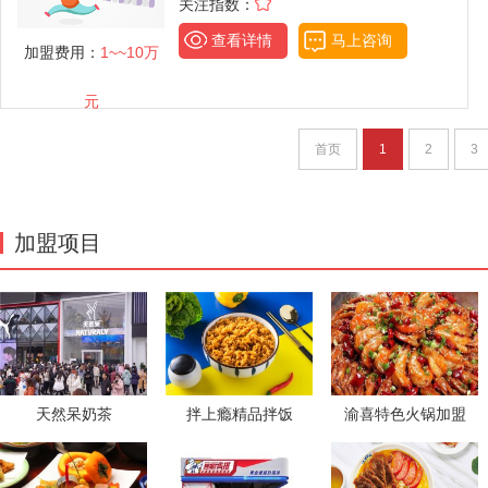
关注指数：
查看详情
马上咨询
加盟费用：
1~~10万
元
首页
1
2
3
加盟项目
天然呆奶茶
拌上瘾精品拌饭
渝喜特色火锅加盟