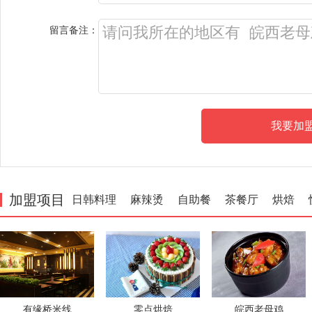
留言备注：
加盟项目
日韩料理
麻辣烫
自助餐
茶餐厅
烘焙
有缘桥米线
零点烘焙
皖西老母鸡