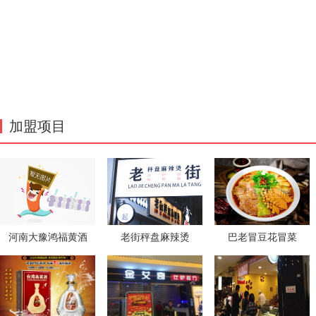
加盟项目
河南大豫鸿福黄酒
老街秤盘麻辣烫
巴老冒豆花冒菜