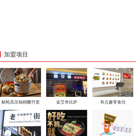
加盟项目
献蚝高压锅精酿竹笼
金艾奇比萨
有点趣零食坊
蒸蚝